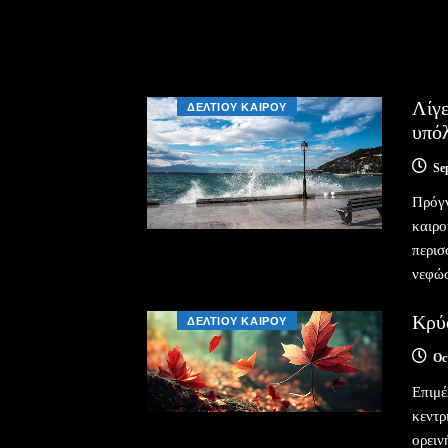
Λίγε
ΔΕΛΤΙΟΥ ΚΑΙΡΟΥ
υπόλ
Se
Πρόγν
καιρο
περισ
νεφώσ
Κρύο
ΔΕΛΤΙΟΥ ΚΑΙΡΟΥ
Oc
Επιμέ
κεντρ
ορειν