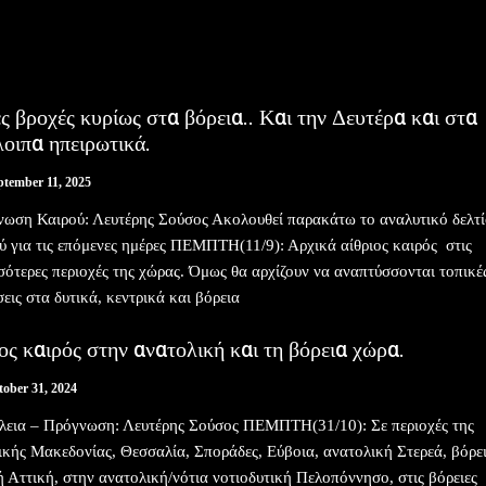
ς βροχές κυρίως στα βόρεια.. Και την Δευτέρα και στα
οιπα ηπειρωτικά.
ptember 11, 2025
ωση Καιρού: Λευτέρης Σούσος Ακολουθεί παρακάτω το αναλυτικό δελτ
ύ για τις επόμενες ημέρες ΠΕΜΠΤΗ(11/9): Αρχικά αίθριος καιρός στις
σότερες περιοχές της χώρας. Όμως θα αρχίζουν να αναπτύσσονται τοπικέ
εις στα δυτικά, κεντρικά και βόρεια
ς καιρός στην ανατολική και τη βόρεια χώρα.
tober 31, 2024
λεια – Πρόγνωση: Λευτέρης Σούσος ΠΕΜΠΤΗ(31/10): Σε περιοχές της
ικής Μακεδονίας, Θεσσαλία, Σποράδες, Εύβοια, ανατολική Στερεά, βόρε
ή Αττική, στην ανατολική/νότια νοτιοδυτική Πελοπόννησο, στις βόρειες