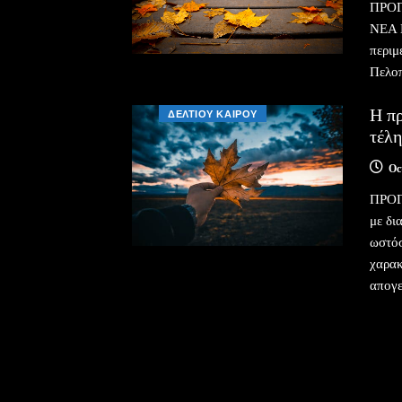
ΠΡΟΓ
ΝΕΑ 
περιμ
Πελοπ
Η π
ΔΕΛΤΙΟΥ ΚΑΙΡΟΥ
τέλ
Oc
ΠΡΟΓ
με δι
ωστόσ
χαρακ
απογε