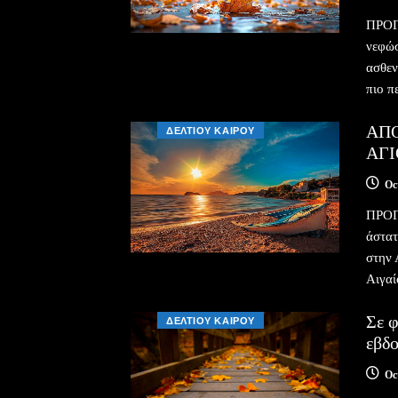
ΠΡΟΓ
νεφώσ
ασθεν
πιο π
ΑΠΟ
ΔΕΛΤΙΟΥ ΚΑΙΡΟΥ
ΑΓΙ
Oc
ΠΡΟΓ
άστατ
στην 
Αιγαί
Σε φ
ΔΕΛΤΙΟΥ ΚΑΙΡΟΥ
εβδ
Oc