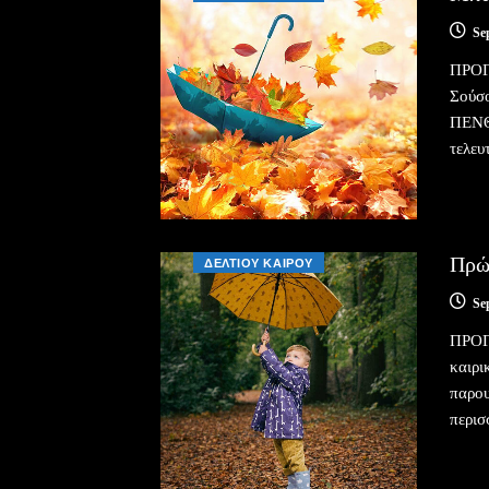
Se
ΠΡΟΓ
Σούσ
ΠΕΝΘ
τελευ
Πρώ
ΔΕΛΤΙΟΥ ΚΑΙΡΟΥ
Se
ΠΡΟΓ
καιρι
παρου
περισ