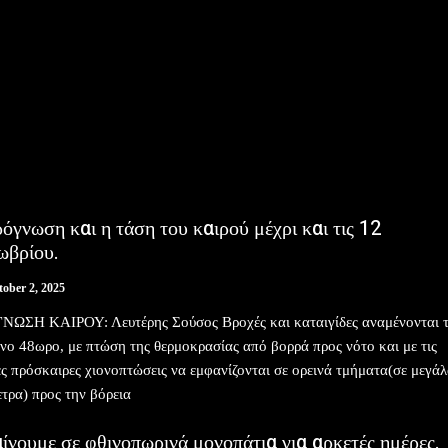
όγνωση και η τάση του καιρού μέχρι και τις 12
ωβρίου.
tober 2, 2025
ΩΣΗ ΚΑΙΡΟΥ: Λευτέρης Σούσος Βροχές και καταιγίδες αναμένονται 
νο 48ωρο, με πτώση της θερμοκρασίας από βορρά προς νότο και με τις
ς πρόσκαιρες χιονοπτώσεις να εμφανίζονται σε ορεινά τμήματα(σε μεγά
τρα) προς την βόρεια
νουμε σε φθινοπωρινά μονοπάτια για αρκετές ημέρες.