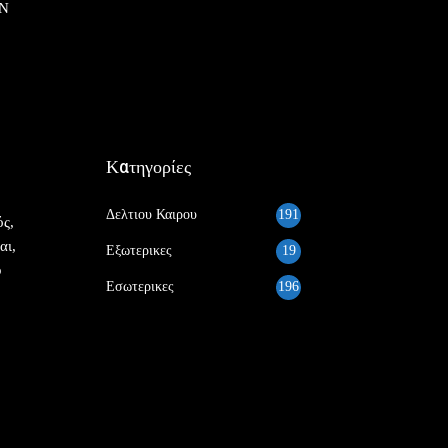
ΗΝ
Κατηγορίες
Δελτιου Καιρου
191
ς,
αι,
Εξωτερικες
19
υ
Εσωτερικες
196