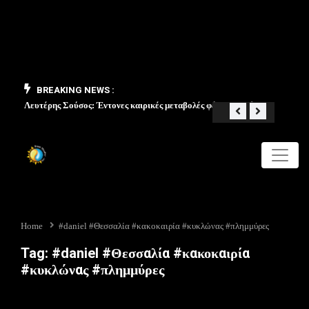
BREAKING NEWS :
Λευτέρης Σούσος: Έντονες καιρικές μεταβολές φέρνει ο Μάιος
«Από 
Home
#daniel #Θεσσαλία #κακοκαιρία #κυκλώνας #πλημμύρες
Tag:
#daniel #Θεσσαλία #κακοκαιρία
#κυκλώνας #πλημμύρες