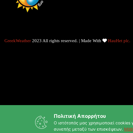
GreekWeather
2023 All rights reserved. | Made With
HauHet plc.
Πολιτική Απορρήτου
Ο ιστότοπός μας χρησιμοποιεί cookies γ
συνεπής μεταξύ των επισκέψεων.
Μάθ