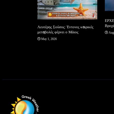
ΕΡΧΕ
ρουσίασε η
Βροχέ
Λευτέρης Σούσος: Έντονες καιρικές
Ελβετία!
μεταβολές φέρνει ο Μάιος
Augu
May 1, 2026