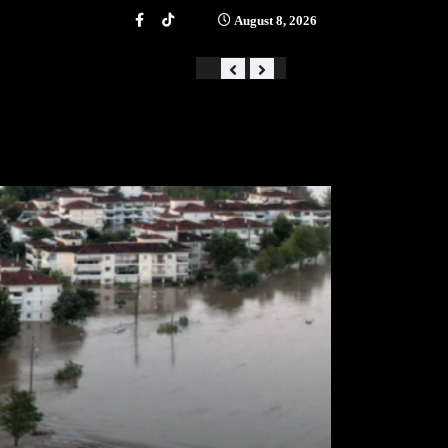
August 8, 2026
«Από την αστάθεια στην ά