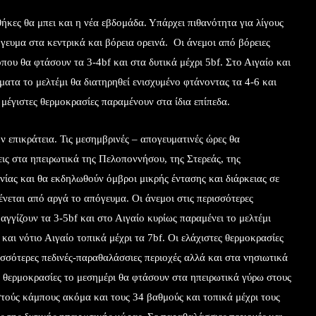
ήκες θα μπει και η νέα εβδομάδα. Υπάρχει πιθανότητα για λίγους
ευμα στα κεντρικά και βόρεια ορεινά. Οι άνεμοι από βόρειες
 όπου θα φτάσουν τα 3-4bf και στα δυτικά μέχρι 5bf. Στο Αιγαίο και
ατα το μελτέμι θα διατηρηθεί ενισχυμένο φτάνοντας τα 4-6 και
 μέγιστες θερμοκρασίες παραμένουν στα ίδια επίπεδα.
ν επικράτεια. Τις μεσημβρινές – απογευματινές ώρες θα
ις στα ηπειρωτικά της Πελοποννήσου, της Στερεάς, της
ίας και θα εκδηλωθούν όμβροι μικρής έντασης και διάρκειας σε
νεται από αργά το απόγευμα. Οι άνεμοι στις περισσότερες
 αγγίζουν τα 3-5bf και στο Αιγαίο κυρίως παραμένει το μελτέμι
και νότιο Αιγαίο τοπικά μέχρι τα 7bf. Οι ελάχιστες θερμοκρασίες
σσότερες πεδινές-παραθαλάσσιες περιοχές αλλά και στα νησιωτικά
ς θερμοκρασίες το μεσημέρι θα φτάσουν στα ηπειρωτικά γύρω στους
στούς κάμπους ακόμα και τους 34 βαθμούς και τοπικά μέχρι τους