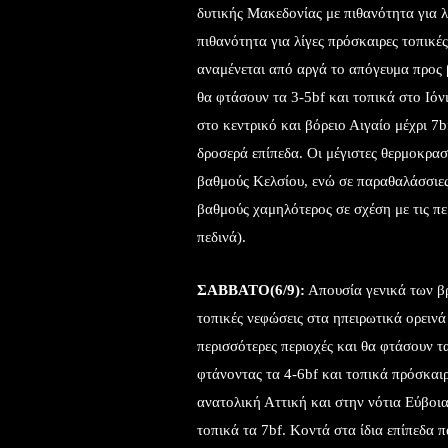
δυτικής Μακεδονίας με πιθανότητα για λ
πιθανότητα για λίγες πρόσκαιρες τοπικέ
αναμένεται από αργά το απόγευμα προς β
θα φτάσουν τα 3-5bf και τοπικά στο Ιόνι
στο κεντρικό και βόρειο Αιγαίο μέχρι 7b
δροσερά επίπεδα. Οι μέγιστες θερμοκρασ
βαθμούς Κελσίου, ενώ σε παραθαλάσσιες 
βαθμούς χαμηλότερος σε σχέση με τις π
πεδινά).
ΣΑΒΒΑΤΟ(6/9):
Απουσία γενικά των βρ
τοπικές νεφώσεις στα ηπειρωτικά ορεινά 
περισσότερες περιοχές και θα φτάσουν τα
φτάνοντας τα 4-6bf και τοπικά πρόσκα
ανατολική Αττική και στην νότια Εύβοια
τοπικά τα 7bf. Κοντά στα ίδια επίπεδα π