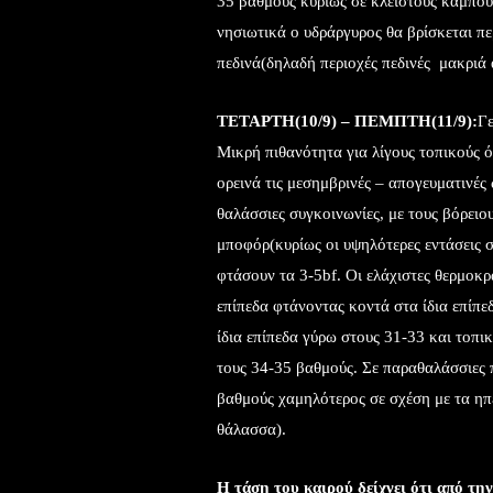
35 βαθμούς κυρίως σε κλειστούς κάμπους
νησιωτικά ο υδράργυρος θα βρίσκεται π
πεδινά(δηλαδή περιοχές πεδινές μακριά
ΤΕΤΑΡΤΗ(10/9) – ΠΕΜΠΤΗ(11/9):
Γε
Μικρή πιθανότητα για λίγους τοπικούς ό
ορεινά τις μεσημβρινές – απογευματινές
θαλάσσιες συγκοινωνίες, με τους βόρειο
μποφόρ(κυρίως οι υψηλότερες εντάσεις σ
φτάσουν τα 3-5bf. Οι ελάχιστες θερμοκρα
επίπεδα φτάνοντας κοντά στα ίδια επίπε
ίδια επίπεδα γύρω στους 31-33 και τοπι
τους 34-35 βαθμούς. Σε παραθαλάσσιες π
βαθμούς χαμηλότερος σε σχέση με τα ηπ
θάλασσα).
Η τάση του καιρού δείχνει ότι από τη