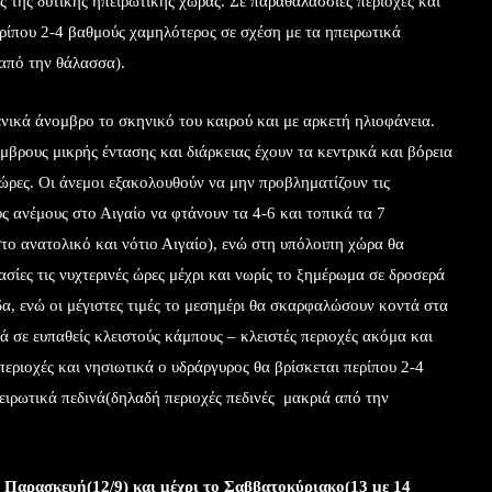
 της δυτικής ηπειρωτικής χώρας. Σε παραθαλάσσιες περιοχές και
ερίπου 2-4 βαθμούς χαμηλότερος σε σχέση με τα ηπειρωτικά
 από την θάλασσα).
νικά άνομβρο το σκηνικό του καιρού και με αρκετή ηλιοφάνεια.
μβρους μικρής έντασης και διάρκειας έχουν τα κεντρικά και βόρεια
 ώρες. Οι άνεμοι εξακολουθούν να μην προβληματίζουν τις
υς ανέμους στο Αιγαίο να φτάνουν τα 4-6 και τοπικά τα 7
το ανατολικό και νότιο Αιγαίο), ενώ στη υπόλοιπη χώρα θα
σίες τις νυχτερινές ώρες μέχρι και νωρίς το ξημέρωμα σε δροσερά
δα, ενώ οι μέγιστες τιμές το μεσημέρι θα σκαρφαλώσουν κοντά στα
κά σε ευπαθείς κλειστούς κάμπους – κλειστές περιοχές ακόμα και
εριοχές και νησιωτικά ο υδράργυρος θα βρίσκεται περίπου 2-4
ειρωτικά πεδινά(δηλαδή περιοχές πεδινές μακριά από την
ν Παρασκευή(12/9) και μέχρι το Σαββατοκύριακο(13 με 14