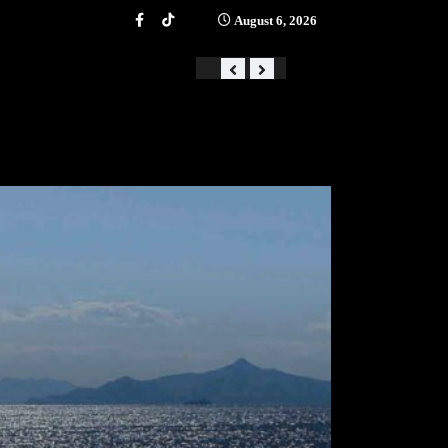
August 6, 2026
«Από την αστάθεια στην ά