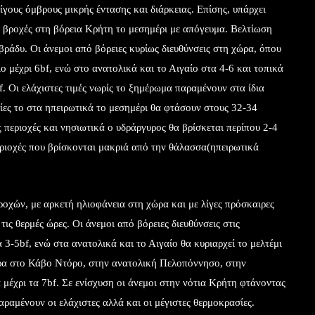
ίγους όμβρους μικρής έντασης και διάρκειας. Επίσης, υπάρχει
ς βροχές στη βόρεια Κρήτη το μεσημέρι με απόγευμα. Βελτίωση
ράδυ. Οι άνεμοι από βόρειες κυρίως διευθύνσεις στη χώρα, όπου
ο μέχρι 6bf, ενώ στο ανατολικά και το Αιγαίο στα 4-6 και τοπικά
f. Οι ελάχιστες τιμές νωρίς το ξημέρωμα παραμένουν στα ίδια
ίες το στα ηπειρωτικά το μεσημέρι θα φτάσουν στους 32-34
περιοχές και νησιωτικά ο υδράργυρος θα βρίσκεται περίπου 2-4
εριοχές που βρίσκονται μακριά από την θάλασσα(ηπειρωτικά
οχών, με αρκετή ηλιοφάνεια στη χώρα και με λίγες πρόσκαιρες
τις θερμές ώρες. Οι άνεμοι από βόρειες διευθύνσεις στις
 3-5bf, ενώ στα ανατολικά και το Αιγαίο θα κυριαρχεί το μελτέμι
ιρα στο Κάβο Ντόρο, στην ανατολική Πελοπόννησο, στην
 μέχρι τα 7bf. Σε ενίσχυση οι άνεμοι στην νότια Κρήτη φτάνοντας
αραμένουν οι ελάχιστες αλλά και οι μέγιστες θερμοκρασίες.