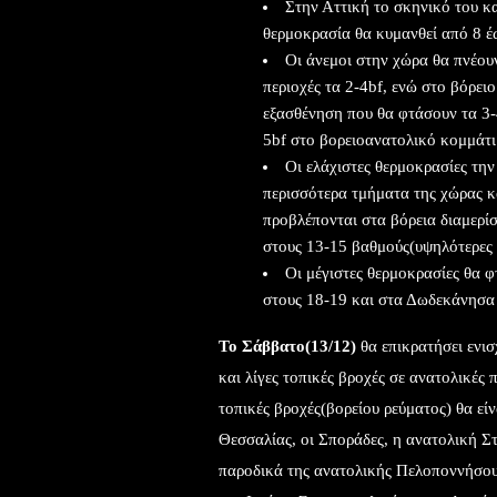
Στην Αττική το σκηνικό του κα
θερμοκρασία θα κυμανθεί από 8 έ
Οι άνεμοι στην χώρα θα πνέουν
περιοχές τα 2-4bf, ενώ στο βόρειο
εξασθένηση που θα φτάσουν τα 3-4
5bf στο βορειοανατολικό κομμάτι
Οι ελάχιστες θερμοκρασίες την
περισσότερα τμήματα της χώρας κ
προβλέπονται στα βόρεια διαμερί
στους 13-15 βαθμούς(υψηλότερες
Οι μέγιστες θερμοκρασίες θα φ
στους 18-19 και στα Δωδεκάνησα 
Το Σάββατο(13/12)
θα επικρατήσει ενισ
και λίγες τοπικές βροχές σε ανατολικές
τοπικές βροχές(βορείου ρεύματος) θα εί
Θεσσαλίας, οι Σποράδες, η ανατολική Στ
παροδικά της ανατολικής Πελοποννήσου.