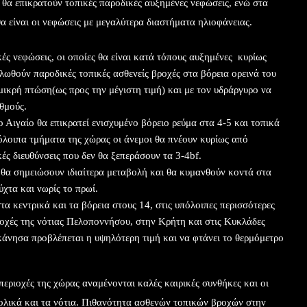
ο θα επικρατούν τοπικές παροδικές αυξημένες νεφώσεις, ενώ στα
α είναι οι νεφώσεις με μεγαλύτερα διαστήματα ηλιοφάνειας.
ές νεφώσεις, οι οποίες θα είναι κατά τόπους αυξημένες κυρίως
λωθούν παροδικές τοπικές ασθενείς βροχές στα βόρεια ορεινά του
μικρή πτώση(ως προς την μέγιστη τιμή) και με τον υδράργυρο να
θμούς.
ο Αιγαίο θα επικρατεί ενισχυμένο βόρειο ρεύμα στα 4-5 και τοπικά
όλοιπα τμήματα της χώρας οι άνεμοι θα πνέουν κυρίως από
ές διευθύνσεις που δεν θα ξεπεράσουν τα 3-4bf.
ν θα σημειώσουν ιδιαίτερα μεταβολή και θα κυμανθούν κοντά στα
ύχτα και νωρίς το πρωί.
τα κεντρικά και τα βόρεια στους 14, στις υπόλοιπες περισσότερες
ιοχές της νότιας Πελοποννήσου, στην Κρήτη και στις Κυκλάδες
κάνησα προβλέπεται η υψηλότερη τιμή και να φτάνει το θερμόμετρο
περιοχές της χώρας αναμένονται καλές καιρικές συνθήκες και οι
τολικά και τα νότια. Πιθανότητα ασθενών τοπικών βροχών στην