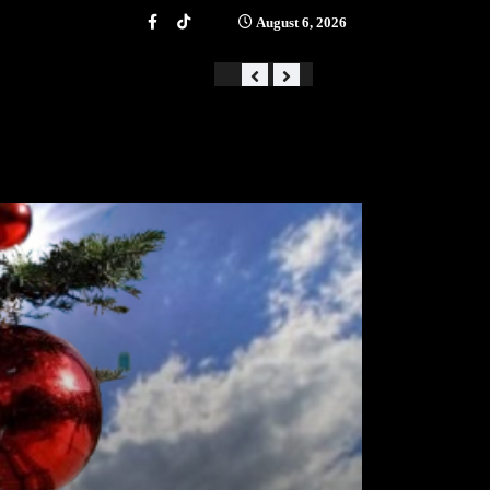
August 6, 2026
«Από την αστάθεια στην ά