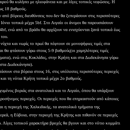
ιρού θα κυλήσει με ηλιοφάνεια και με λίγες τοπικές νεφώσεις. Η
ως 18 βαθμούς.
 από βόρειες διευθύνσεις που δεν θα ξεπεράσουν στις περισσότερες
 Ιόνιο τοπικά μέχρι 5bf. Στο Αιγαίο οι άνεμοι θα παρουσιάσουν
bf, ενώ από το βράδυ θα αρχίζουν να ενισχύονται ξανά τοπικά έως
 του.
 νύχτα και νωρίς το πρωί θα πέφτουν σε μονοψήφιες τιμές στα
αι θα φτάσουν γύρω στους 5-9 βαθμούς(οι χαμηλότερες τιμές
σματα), ενώ στις Κυκλάδες, στην Κρήτη και στα Δωδεκάνησα γύρω
 στα Δωδεκάνησα).
τάσουν στα βόρεια στους 16, στις υπόλοιπες περισσότερες περιοχές
και τη νότια Κρήτη τοπικά μέχρι 2ο βαθμούς.
χυμένος βοριάς στα ανατολικά και το Αιγαίο, όπου θα υπάρξουν
 προσήνεμες περιοχές. Οι περιοχές που θα επηρεαστούν από κάποιες
ναι η περιοχή της Χαλκιδικής, τα ανατολικά τμήματα της
ερεά, η Εύβοια, στην περιοχή της Κρήτης και πιθανόν σε περιοχές
 Λίγες τοπικού χαρακτήρα βροχές θα βγουν και στο νότιο κομμάτι