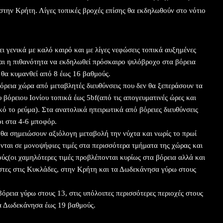
 στην Κρήτη. Λίγες τοπικές βροχές επίσης θα εκδηλωθούν στο νότιο
ι γενικά με καλό καιρό και με λίγες νεφώσεις τοπικά αυξημένες
ναι η πιθανότητα να εκδηλωθεί πρόσκαιρο ψιλόβροχο στα βόρεια
 θα κυμανθεί από 8 έως 16 βαθμούς.
βόρεια χώρα από μεταβλητές διευθύνσεις που δεν θα ξεπεράσουν τα
υ βόρειου Ιονίου τοπικά έως 5bf(από τις απογευματινές ώρες και
ικό το ρεύμα). Στα ανατολικά ηπειρωτικά από βόρειες διευθύνσεις
οι στα 4-6 μποφόρ.
 θα σημειώσουν αξιόλογη μεταβολή την νύχτα και νωρίς το πρωί
νται σε μονοψήφιες τιμές στα περισσότερα τμήματα της χώρας και
ύς(οι χαμηλότερες τιμές προβλέπονται κυρίως στα βόρεια αλλά και
ιστες στις Κυκλάδες, στην Κρήτη και τα Δωδεκάνησα γύρω στους
βόρεια γύρω στους 13, στις υπόλοιπες περισσότερες περιοχές στους
τα Δωδεκάνησα έως 19 βαθμούς.