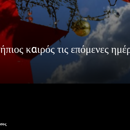
ήπιος καιρός τις επόμενες ημέρ
 καιρός τις επόμενες ημέρες..
σος