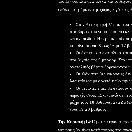
του Ιονίου. Στα ανατολικά και το Αιγαί
υπόλοιπα τμήματα της χώρας λιγότερες θ
Στην Αττική προβλέπεται τοπικ
στα βόρεια του νομού και θα εκδη
λεκανοπεδίου. Η θερμοκρασία σε 
κυμαίνεται από 8 έως 16 με 17 βα
Οι άνεμοι στα ανατολικά και τ
στο Αιγαίο έως 6 μποφόρ. Στα υπ
ανατολικές βόρειο βορειοανατολικ
Οι ελάχιστες θερμοκρασίες δε
ίδια επίπεδα με αρκετό κρύο την ν
Οι μέγιστες τιμές θα φτάσουν σ
περιοχές στους 15-17, ενώ σε περ
μέχρι τους 18 βαθμούς. Στα Δωδε
τους 19-20 βαθμούς.
Την Κυριακή(14/12)
στις περισσότερες 
νεφώσεις θα είναι κατά τόπους στα ανα