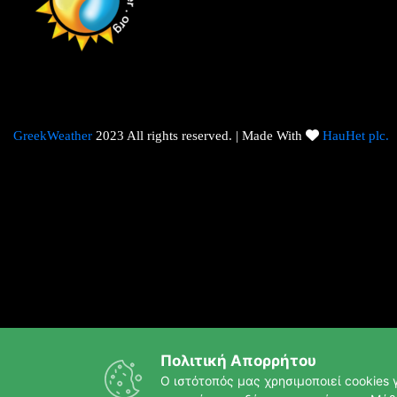
GreekWeather
2023 All rights reserved. | Made With
HauHet plc.
Πολιτική Απορρήτου
Ο ιστότοπός μας χρησιμοποιεί cookies γ