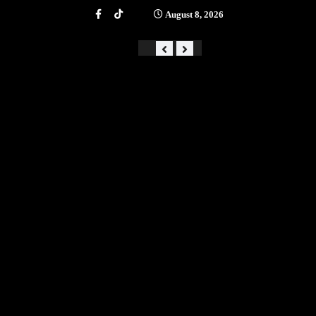
August 8, 2026
«Από την αστάθεια στην ά