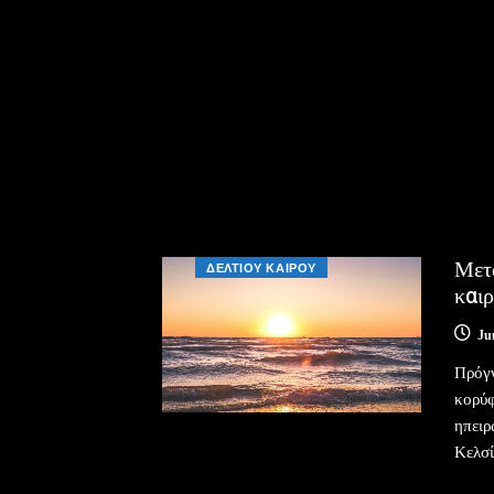
Μετά
ΔΕΛΤΙΟΥ ΚΑΙΡΟΥ
καιρ
Ju
Πρόγ
κορύφ
ηπειρ
Κελσί