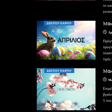
το κα
γενικ
Μακ
ΔΕΛΤΙΟΥ ΚΑΙΡΟΥ
Ap
Πρόγν
προγν
πλαίσ
τιμές
Μακ
ΔΕΛΤΙΟΥ ΚΑΙΡΟΥ
Ma
Επιμέ
βγαίν
5 του