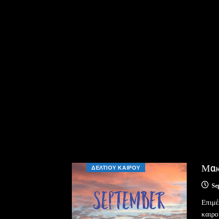
Μακ
ΔΕΛΤΙΟΥ ΚΑΙΡΟΥ
Se
Επιμέ
καιρο