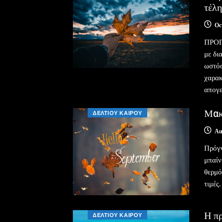
τέλ
Oc
ΠΡΟΓ
με δι
ωστόσ
χαρακ
απογε
Μακ
ΔΕΛΤΙΟΥ ΚΑΙΡΟΥ
Au
Πρόγν
μπαίν
θερμό
τιμές
Η πρ
ΔΕΛΤΙΟΥ ΚΑΙΡΟΥ