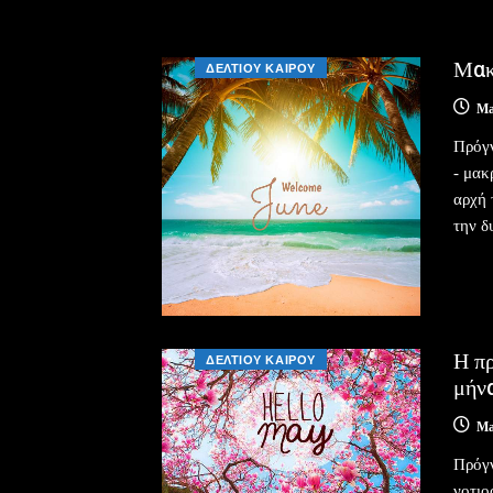
Μακρ
ΔΕΛΤΙΟΥ ΚΑΙΡΟΥ
Ma
Πρόγ
- μακ
αρχή 
την δ
Η πρ
ΔΕΛΤΙΟΥ ΚΑΙΡΟΥ
μήν
Ma
Πρόγ
νοτιο