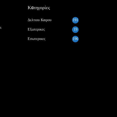
Κατηγορίες
Δελτιου Καιρου
191
ι
Εξωτερικες
19
Εσωτερικες
196