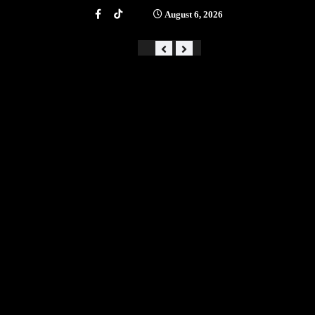
August 6, 2026
«Από την αστάθεια στην ά