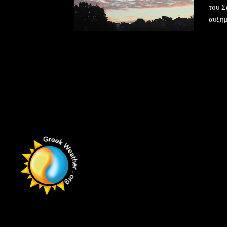
του Σ
αυξημ