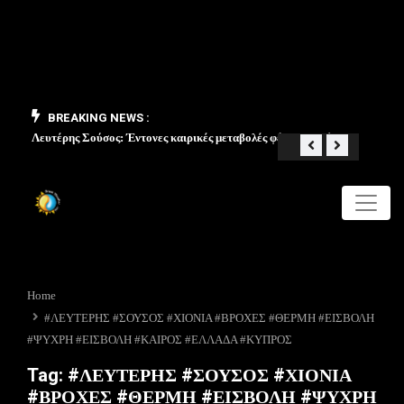
BREAKING NEWS :
Λευτέρης Σούσος: Έντονες καιρικές μεταβολές φέρνει ο Μάιος
«Από 
Home
#ΛΕΥΤΕΡΗΣ #ΣΟΥΣΟΣ #ΧΙΟΝΙΑ #ΒΡΟΧΕΣ #ΘΕΡΜΗ #ΕΙΣΒΟΛΗ
#ΨΥΧΡΗ #ΕΙΣΒΟΛΗ #ΚΑΙΡΟΣ #ΕΛΛΑΔΑ #ΚΥΠΡΟΣ
Tag:
#ΛΕΥΤΕΡΗΣ #ΣΟΥΣΟΣ #ΧΙΟΝΙΑ
#ΒΡΟΧΕΣ #ΘΕΡΜΗ #ΕΙΣΒΟΛΗ #ΨΥΧΡΗ