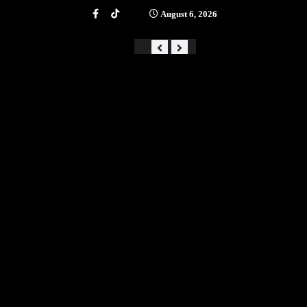
August 6, 2026
«Από την αστάθεια στην ά