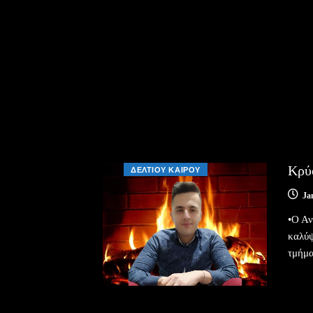
Κρύο
ΔΕΛΤΙΟΥ ΚΑΙΡΟΥ
Ja
•Ο Αν
καλύψ
τμήμα