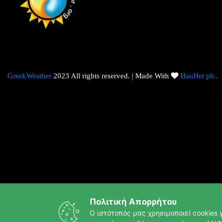
GreekWeather
2023 All rights reserved. | Made With
HauHet plc.
Πολιτική Απορρήτου
Ο ιστότοπός μας χρησιμοποιεί cookies γ