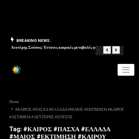
BREAKING NEWS :
Λευτέρης Σούσος: Έντονες καιρικές μεταβολές φέρνει ο Μάιος
«Από 
Home
#ΚΑΙΡΟΣ #ΠΑΣΧΑ #ΕΛΛΑΔΑ #ΜΑΙΟΣ #ΕΚΤΙΜΗΣΗ #ΚΑΙΡΟΥ
#ΑΣΤΑΘΕΙΑ #ΛΕΥΤΕΡΗΣ #ΣΟΥΣΟΣ
Tag:
#ΚΑΙΡΟΣ #ΠΑΣΧΑ #ΕΛΛΑΔΑ
#ΜΑΙΟΣ #ΕΚΤΙΜΗΣΗ #ΚΑΙΡΟΥ