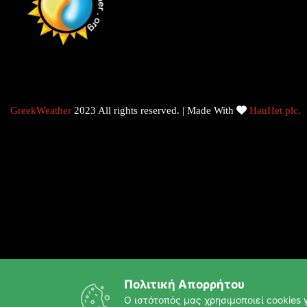
GreekWeather
2023 All rights reserved. | Made With
HauHet plc.
Πολιτική Απορρήτου
Ο ιστότοπός μας χρησιμοποιεί cookies γ