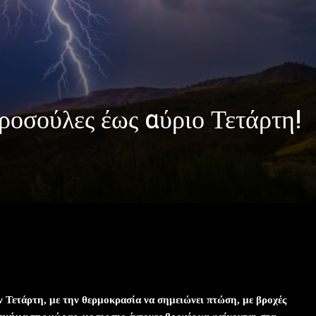
δροσούλες έως αύριο Τετάρτη!
λες έως αύριο Τετάρτη!
ν Τετάρτη, με την θερμοκρασία να σημειώνει πτώση, με βροχές