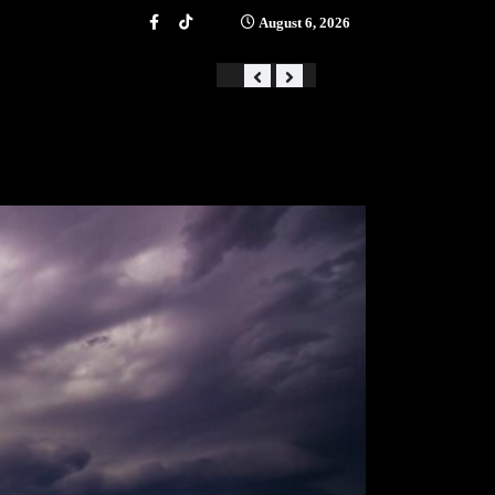
August 6, 2026
«Από την αστάθεια στην ά