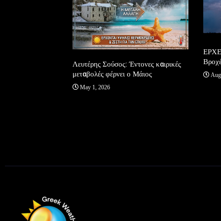
ΕΡΧΕ
ρουσίασε η
Βροχέ
Λευτέρης Σούσος: Έντονες καιρικές
Ελβετία!
μεταβολές φέρνει ο Μάιος
Augu
May 1, 2026