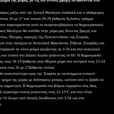
τμήμα της χώρας, με τις πιο έντονες βροχές να φαίνονται στα
αέριες μάζες από την Δυτική Μεσόγειο σταδιακά και ο υδράργυρος
 στους 26 με 27 και τοπικά 28-29 βαθμούς Κελσίου, πράγμα
ο που παρατηρούνται αυτά τα σκαμπανεβάσματα τα θερμοκρασιακά.
κή Μεσόγειο θα εισέλθει στην χώρα μας δίνοντας βροχές και
ονίου, Ήπειρος, περιοχές της Πελοποννήσου, της Στερεάς,
αι στην συνέχεια σε Ανατολική Μακεδονία, Εύβοια, Σποράδες και
 στραφούν σε νότιο ρεύμα αγγίζοντας τα 3-5b και στα ανατολικά
ση και τοπικά στο βόρειο Αιγαίο φτάνοντας τα 6b. Η θερμοκρασία
ας τους 18-19 βαθμούς στην Βόρεια χώρα στα κεντρικά τους 23-24
τικά τους 26 με 27βαθμούς τοπικά.
εί ανατολικότερα προς την Τουρκία με υπολείμματα τοπικού
 τμήμα της χώρας με διάσπαρτες μπόρες, ωστόσο από το βράδυ τα
ει σημαντικά. Η θερμοκρασία στα βόρεια παραμένει στις ίδιες
κρή περαιτέρω πτώση φτάνοντας τους 22-23°C και στα νότια
α. Οι άνεμοι από δυτικές διευθύνσεις στα 3-5b και στα
b.